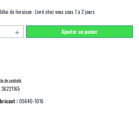
élai de livraison : Livré chez vous sous 1 à 2 jours
e produit : Entrez la quantité souhaitée ou utilisez 
Ajouter au panier
iste de souhaits
:
36221165
bricant :
05640-1016