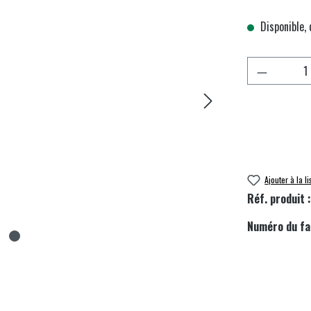
Disponible, d
Quantité d
Ajouter à la l
Réf. produit 
Numéro du fa