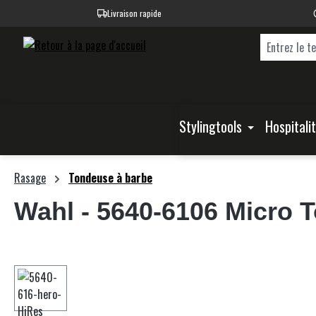
Livraison rapide
recherche
Passer à la navigation principale
Stylingtools
Hospitali
Rasage
Tondeuse à barbe
Wahl
- 5640-6106 Micro 
Ignorer la galerie d'images