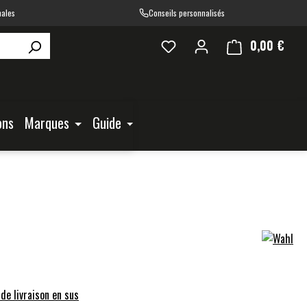
nales
Conseils personnalisés
0,00 €
Le pa
ons
Marques
Guide
 de livraison en sus