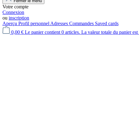
Fermer le menu
Votre compte
Connexion
ou
inscription
Aperçu
Profil personnel
Adresses
Commandes
Saved cards
0,00 €
Le panier contient 0 articles. La valeur totale du panier est