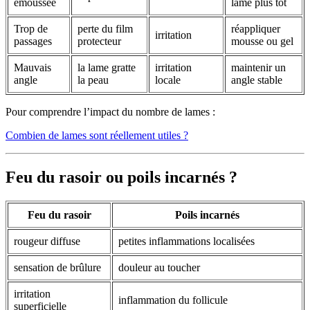
émoussée
lame plus tôt
Trop de
perte du film
réappliquer
irritation
passages
protecteur
mousse ou gel
Mauvais
la lame gratte
irritation
maintenir un
angle
la peau
locale
angle stable
Pour comprendre l’impact du nombre de lames :
Combien de lames sont réellement utiles ?
Feu du rasoir ou poils incarnés ?
Feu du rasoir
Poils incarnés
rougeur diffuse
petites inflammations localisées
sensation de brûlure
douleur au toucher
irritation
inflammation du follicule
superficielle