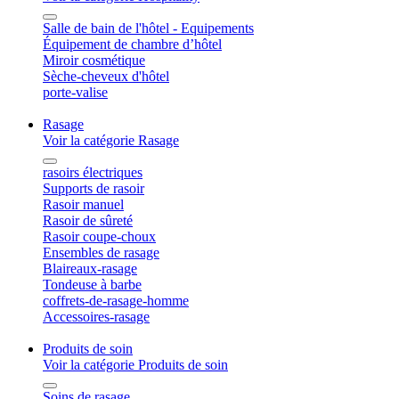
Salle de bain de l'hôtel - Equipements
Équipement de chambre d’hôtel
Miroir cosmétique
Sèche-cheveux d'hôtel
porte-valise
Rasage
Voir la catégorie Rasage
rasoirs électriques
Supports de rasoir
Rasoir manuel
Rasoir de sûreté
Rasoir coupe-choux
Ensembles de rasage
Blaireaux-rasage
Tondeuse à barbe
coffrets-de-rasage-homme
Accessoires-rasage
Produits de soin
Voir la catégorie Produits de soin
Soins de rasage