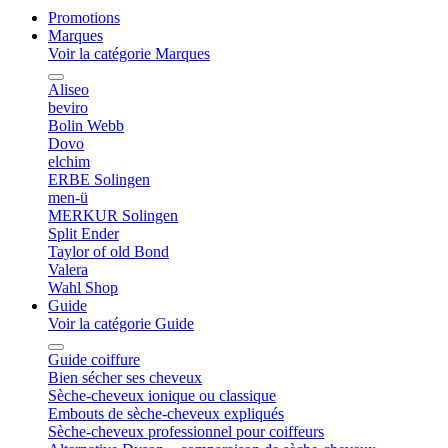
Promotions
Marques
Voir la catégorie Marques
Aliseo
beviro
Bolin Webb
Dovo
elchim
ERBE Solingen
men-ü
MERKUR Solingen
Split Ender
Taylor of old Bond
Valera
Wahl Shop
Guide
Voir la catégorie Guide
Guide coiffure
Bien sécher ses cheveux
Sèche-cheveux ionique ou classique
Embouts de sèche-cheveux expliqués
Sèche-cheveux professionnel pour coiffeurs