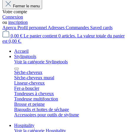
Fermer le menu
Votre compte
Connexion
ou
inscription
Aperçu
Profil personnel
Adresses
Commandes
Saved cards
0,00 €
Le panier contient 0 articles. La valeur totale du panier
est 0,00 €.
Accueil
Stylingtools
Voir la catégorie Stylingtools
Sèche-cheveux
Sèche-cheveux mural
Lisseur-cheveux
Fer-a-boucler
Tondeuses à cheveux
Tondeuse multifonction
Brosse et peigne
Bigoudis et hottes de séchage
Accessoires pour outils de stylisme
Hospitality
Voir la catégorie Hospitality