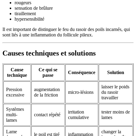
rougeurs
sensation de brûlure
tiraillement
hypersensibilité
Il est important de distinguer le feu du rasoir des poils incarnés, qui
sont liés à une inflammation du follicule pileux.
Causes techniques et solutions
Cause
Ce qui se
Conséquence
Solution
technique
passe
laisser le poids
Pression
augmentation
micro-lésions
du rasoir
excessive
de la friction
travailler
Systèmes
irritation
tester moins de
multi-
contact répété
cumulative
lames
lames
Lame
changer la
le poil est tiré
inflammation