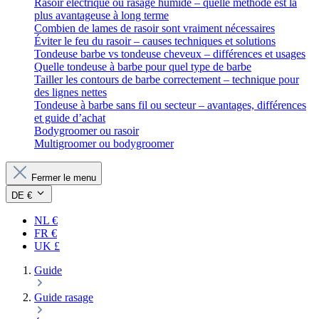
Rasoir électrique ou rasage humide – quelle méthode est la
plus avantageuse à long terme
Combien de lames de rasoir sont vraiment nécessaires
Éviter le feu du rasoir – causes techniques et solutions
Tondeuse barbe vs tondeuse cheveux – différences et usages
Quelle tondeuse à barbe pour quel type de barbe
Tailler les contours de barbe correctement – technique pour
des lignes nettes
Tondeuse à barbe sans fil ou secteur – avantages, différences
et guide d’achat
Bodygroomer ou rasoir
Multigroomer ou bodygroomer
Fermer le menu
DE €
NL €
FR €
UK £
Guide
Guide rasage