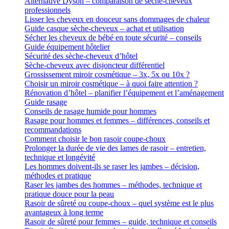
Alternative Dyson – comparaison de sèche-cheveux
professionnels
Lisser les cheveux en douceur sans dommages de chaleur
Guide casque sèche-cheveux – achat et utilisation
Sécher les cheveux de bébé en toute sécurité – conseils
Guide équipement hôtelier
Sécurité des sèche-cheveux d’hôtel
Sèche-cheveux avec disjoncteur différentiel
Grossissement miroir cosmétique – 3x, 5x ou 10x ?
Choisir un miroir cosmétique – à quoi faire attention ?
Rénovation d’hôtel – planifier l’équipement et l’aménagement
Guide rasage
Conseils de rasage humide pour hommes
Rasage pour hommes et femmes – différences, conseils et
recommandations
Comment choisir le bon rasoir coupe-choux
Prolonger la durée de vie des lames de rasoir – entretien,
technique et longévité
Les hommes doivent-ils se raser les jambes – décision,
méthodes et pratique
Raser les jambes des hommes – méthodes, technique et
pratique douce pour la peau
Rasoir de sûreté ou coupe-choux – quel système est le plus
avantageux à long terme
Rasoir de sûreté pour femmes – guide, technique et conseils