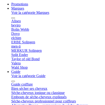
Promotions
Marques
Voir la catégorie Marques
Aliseo
beviro
Bolin Webb
Dovo
elchim
ERBE Solingen
men-ü
MERKUR Solingen
Split Ender
Taylor of old Bond
Valera
Wahl Shop
Guide
Voir la catégorie Guide
Guide coiffure
Bien sécher ses cheveux
Sèche-cheveux ionique ou classique
Embouts de sèche-cheveux expliqués
Sèche-cheveux professionnel pour coiffeurs