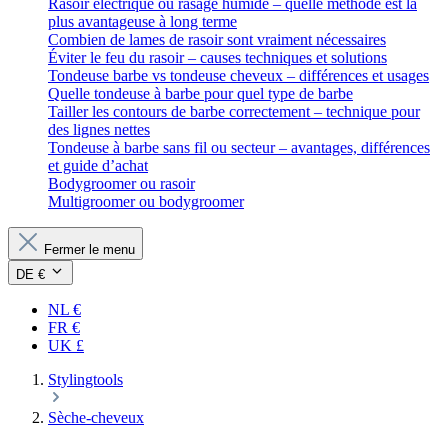
Rasoir électrique ou rasage humide – quelle méthode est la
plus avantageuse à long terme
Combien de lames de rasoir sont vraiment nécessaires
Éviter le feu du rasoir – causes techniques et solutions
Tondeuse barbe vs tondeuse cheveux – différences et usages
Quelle tondeuse à barbe pour quel type de barbe
Tailler les contours de barbe correctement – technique pour
des lignes nettes
Tondeuse à barbe sans fil ou secteur – avantages, différences
et guide d’achat
Bodygroomer ou rasoir
Multigroomer ou bodygroomer
Fermer le menu
DE €
NL €
FR €
UK £
Stylingtools
Sèche-cheveux