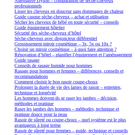
Alternative Dyson – comparaison de sèche-cheveux
professionnels
Lisser les cheveux en douceur sans dommages de chaleur
Guide casque sèche-cheveux – achat et utilisation
Sécher les cheveux de bébé en toute sécurité – conseils
Guide équipement hôtelier
Sécurité des sèche-cheveux d’hôtel
Sèche-cheveux avec disjoncteur différentiel
Grossissement miroir cosmétique – 3x, 5x ou 10x ?
Choisir un miroir cosmétique – à quoi faire attention ?
Rénovation d’hôtel – planifier l’équipement et l’aménagement
Guide rasage
Conseils de rasage humide pour hommes
Rasage pour hommes et femmes – différences, conseils et
recommandations
Comment choisir le bon rasoir coupe-choux
Prolonger la durée de vie des lames de rasoir – entretien,
technique et longévité
Les hommes doivent-ils se raser les jambes – décision,
méthodes et pratique
Raser les jambes des hommes – méthodes, technique et
pratique douce pour la peau
Rasoir de sûreté ou coupe-choux – quel système est le plus
avantageux à long terme
Rasoir de sûreté pour femmes – guide, technique et conseils