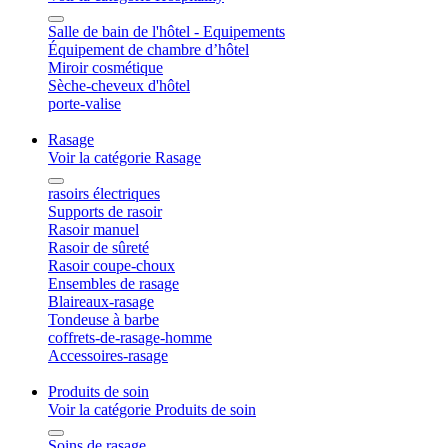
Salle de bain de l'hôtel - Equipements
Équipement de chambre d’hôtel
Miroir cosmétique
Sèche-cheveux d'hôtel
porte-valise
Rasage
Voir la catégorie Rasage
rasoirs électriques
Supports de rasoir
Rasoir manuel
Rasoir de sûreté
Rasoir coupe-choux
Ensembles de rasage
Blaireaux-rasage
Tondeuse à barbe
coffrets-de-rasage-homme
Accessoires-rasage
Produits de soin
Voir la catégorie Produits de soin
Soins de rasage