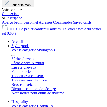
Fermer le menu
Votre compte
Connexion
ou
inscription
Aperçu
Profil personnel
Adresses
Commandes
Saved cards
0,00 €
Le panier contient 0 articles. La valeur totale du panier
est 0,00 €.
Accueil
Stylingtools
Voir la catégorie Stylingtools
Sèche-cheveux
Sèche-cheveux mural
Lisseur-cheveux
Fer-a-boucler
Tondeuses à cheveux
Tondeuse multifonction
Brosse et peigne
Bigoudis et hottes de séchage
Accessoires pour outils de stylisme
Hospitality
Voir la catégorie Hospitality