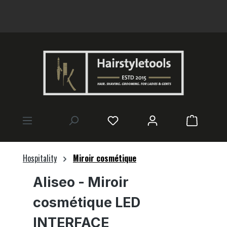
tenu principal
Le panier
Hospitality
Miroir cosmétique
Aliseo
- Miroir
cosmétique LED
INTERFACE