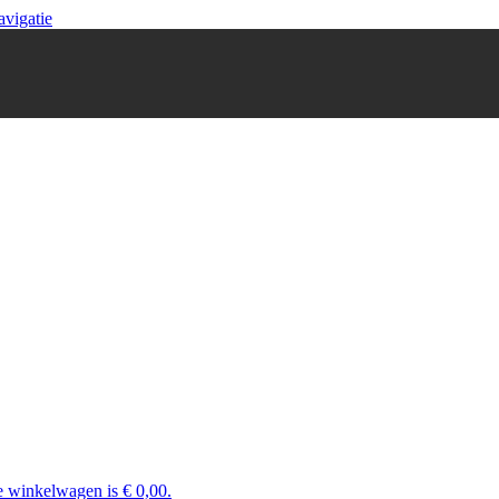
avigatie
e winkelwagen is € 0,00.