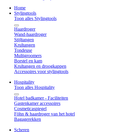
Home
Stylingtools
Toon alles Stylingtools
Haardroger
Wand-haardroger
Stijltangen
Krultangen
Tondeuse
Multigroomers
Borstel en kam
Krultangen en droogkappen
Accessoires voor stylingtools
Hospitality
Toon alles Hospitality
Hotel badkamer - Faciliteiten
Gastenkamer accessoires
Cosmeticaspiegel
Föhn & haardroger van het hotel
Bagagerekken
Scheren