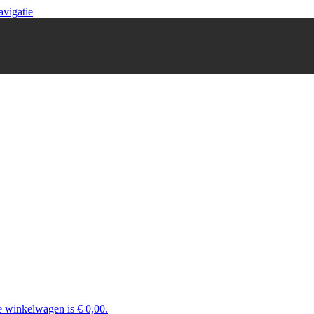
avigatie
e winkelwagen is € 0,00.