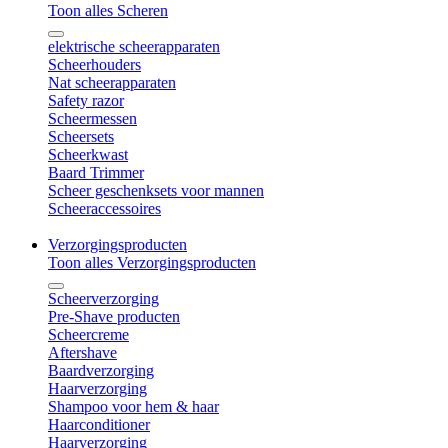
Toon alles Scheren
elektrische scheerapparaten
Scheerhouders
Nat scheerapparaten
Safety razor
Scheermessen
Scheersets
Scheerkwast
Baard Trimmer
Scheer geschenksets voor mannen
Scheeraccessoires
Verzorgingsproducten
Toon alles Verzorgingsproducten
Scheerverzorging
Pre-Shave producten
Scheercreme
Aftershave
Baardverzorging
Haarverzorging
Shampoo voor hem & haar
Haarconditioner
Haarverzorging