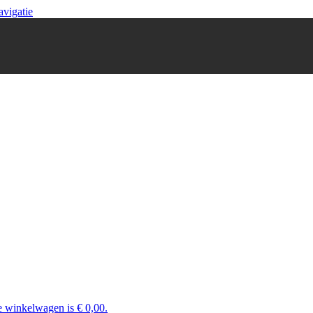
avigatie
e winkelwagen is € 0,00.