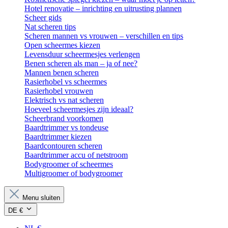
Hotel renovatie – inrichting en uitrusting plannen
Scheer gids
Nat scheren tips
Scheren mannen vs vrouwen – verschillen en tips
Open scheermes kiezen
Levensduur scheermesjes verlengen
Benen scheren als man – ja of nee?
Mannen benen scheren
Rasierhobel vs scheermes
Rasierhobel vrouwen
Elektrisch vs nat scheren
Hoeveel scheermesjes zijn ideaal?
Scheerbrand voorkomen
Baardtrimmer vs tondeuse
Baardtrimmer kiezen
Baardcontouren scheren
Baardtrimmer accu of netstroom
Bodygroomer of scheermes
Multigroomer of bodygroomer
Menu sluiten
DE €