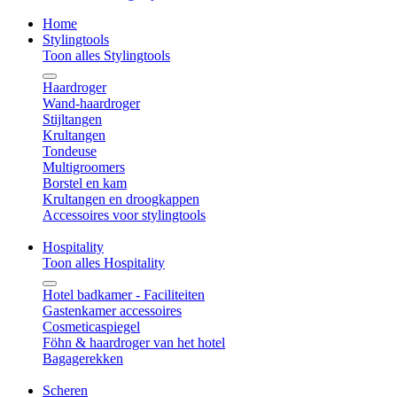
Home
Stylingtools
Toon alles Stylingtools
Haardroger
Wand-haardroger
Stijltangen
Krultangen
Tondeuse
Multigroomers
Borstel en kam
Krultangen en droogkappen
Accessoires voor stylingtools
Hospitality
Toon alles Hospitality
Hotel badkamer - Faciliteiten
Gastenkamer accessoires
Cosmeticaspiegel
Föhn & haardroger van het hotel
Bagagerekken
Scheren