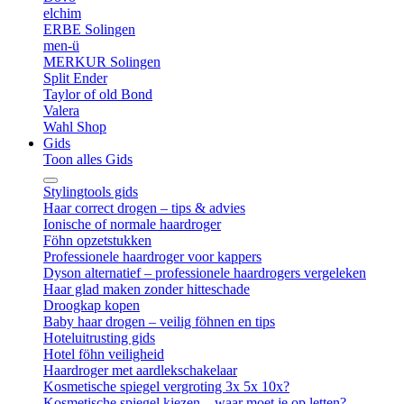
elchim
ERBE Solingen
men-ü
MERKUR Solingen
Split Ender
Taylor of old Bond
Valera
Wahl Shop
Gids
Toon alles Gids
Stylingtools gids
Haar correct drogen – tips & advies
Ionische of normale haardroger
Föhn opzetstukken
Professionele haardroger voor kappers
Dyson alternatief – professionele haardrogers vergeleken
Haar glad maken zonder hitteschade
Droogkap kopen
Baby haar drogen – veilig föhnen en tips
Hoteluitrusting gids
Hotel föhn veiligheid
Haardroger met aardlekschakelaar
Kosmetische spiegel vergroting 3x 5x 10x?
Kosmetische spiegel kiezen – waar moet je op letten?