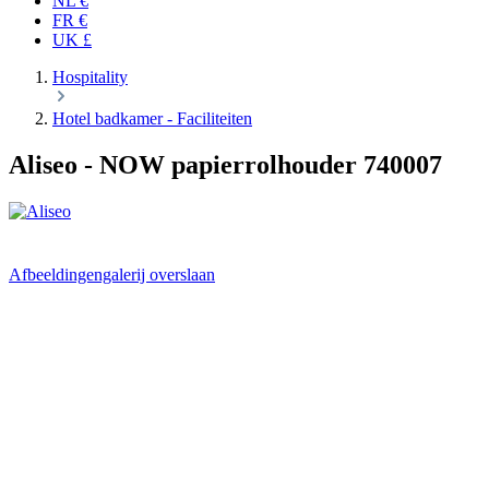
NL €
FR €
UK £
Hospitality
Hotel badkamer - Faciliteiten
Aliseo
- NOW papierrolhouder 740007
Afbeeldingengalerij overslaan