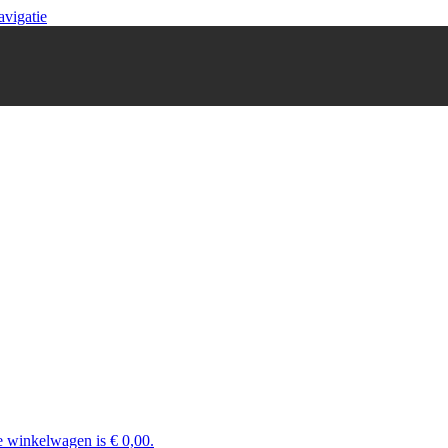
avigatie
e winkelwagen is € 0,00.