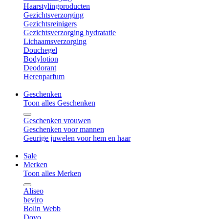
Haarstylingproducten
Gezichtsverzorging
Gezichtsreinigers
Gezichtsverzorging hydratatie
Lichaamsverzorging
Douchegel
Bodylotion
Deodorant
Herenparfum
Geschenken
Toon alles Geschenken
Geschenken vrouwen
Geschenken voor mannen
Geurige juwelen voor hem en haar
Sale
Merken
Toon alles Merken
Aliseo
beviro
Bolin Webb
Dovo