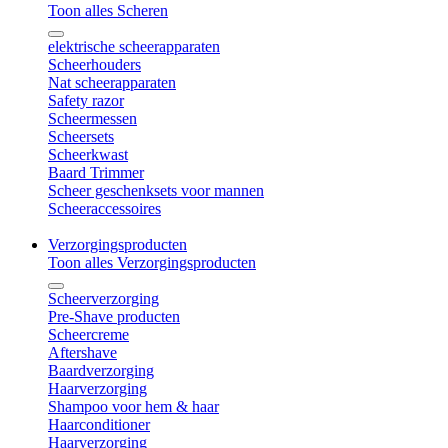
Toon alles Scheren
elektrische scheerapparaten
Scheerhouders
Nat scheerapparaten
Safety razor
Scheermessen
Scheersets
Scheerkwast
Baard Trimmer
Scheer geschenksets voor mannen
Scheeraccessoires
Verzorgingsproducten
Toon alles Verzorgingsproducten
Scheerverzorging
Pre-Shave producten
Scheercreme
Aftershave
Baardverzorging
Haarverzorging
Shampoo voor hem & haar
Haarconditioner
Haarverzorging