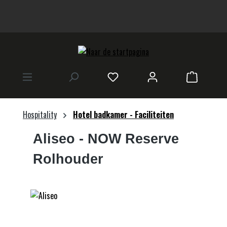
hoofdinhoud
Winkelwa
Hospitality
Hotel badkamer - Faciliteiten
Aliseo
- NOW Reserve
Rolhouder
Afbeeldingengalerij overslaan