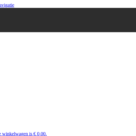
avigatie
e winkelwagen is € 0,00.