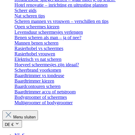
Hotel renovatie – inrichting en uitrusting plannen
Scheer gids
Nat scheren tips
Scheren mannen vs vrouwen – verschillen en tips
Open scheermes kiezen
Levensduur scheermesjes verlengen
Benen scheren als man – ja of nee?
Mannen benen scheren
Rasierhobel vs scheermes
Rasierhobel vrouwen
Elektrisch vs nat scheren
Hoeveel scheermesjes zijn ideaal?
Scheerbrand voorkomen
Baardtrimmer vs tondeuse
Baardtrimmer kiezen
Baardcontouren scheren
Baardtrimmer accu of netstroom
Bodygroomer of scheermes
Multigroomer of bodygroomer
Menu sluiten
DE €