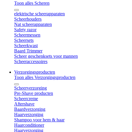
Toon alles Scheren
elektrische scheerapparaten
Scheerhouders
Nat scheerapparaten
Safety razor
Scheermessen
Scheersets
Scheerkwast
Baard Trimmer
Scheer geschenksets voor mannen
Scheeraccessoires
Verzorgingsproducten
Toon alles Verzorgingsproducten
Scheerverzorging
Pre-Shave producten
Scheercreme
Aftershave
Baardverzorging
Haarverzorging
Shampoo voor hem & haar
Haarconditioner
Haarverzorging