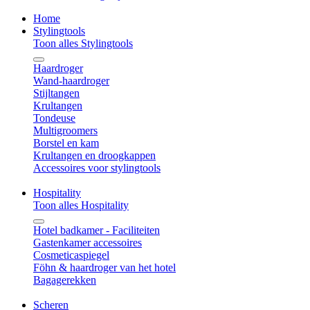
Home
Stylingtools
Toon alles Stylingtools
Haardroger
Wand-haardroger
Stijltangen
Krultangen
Tondeuse
Multigroomers
Borstel en kam
Krultangen en droogkappen
Accessoires voor stylingtools
Hospitality
Toon alles Hospitality
Hotel badkamer - Faciliteiten
Gastenkamer accessoires
Cosmeticaspiegel
Föhn & haardroger van het hotel
Bagagerekken
Scheren