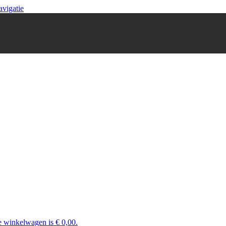
avigatie
e winkelwagen is € 0,00.