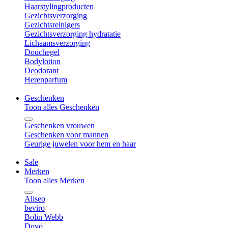
Haarstylingproducten
Gezichtsverzorging
Gezichtsreinigers
Gezichtsverzorging hydratatie
Lichaamsverzorging
Douchegel
Bodylotion
Deodorant
Herenparfum
Geschenken
Toon alles Geschenken
Geschenken vrouwen
Geschenken voor mannen
Geurige juwelen voor hem en haar
Sale
Merken
Toon alles Merken
Aliseo
beviro
Bolin Webb
Dovo