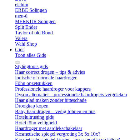
elchim
ERBE Solingen
men-ü
MERKUR Solingen
Split Ender
Taylor of old Bond
Valera
Wahl Shop
Gids
Toon alles Gids
Stylingtools gids
Haar correct drogen – tips & advies
Ionische of normale haardroger
Föhn opzetstukken
Professionele haardroger voor kappers
Dyson alternatief – professionele haardrogers vergeleken
Haar glad maken zonder hitteschade
Droogkap kopen
Baby haar drogen – veilig föhnen en tips
Hoteluitrusting gids
Hotel föhn veiligheid
Haardroger met aardlekschakelaar
Kosmetische spiegel vergroting 3x 5x 10x?
Kosmetische spiegel kiezen – waar moet je op letten?