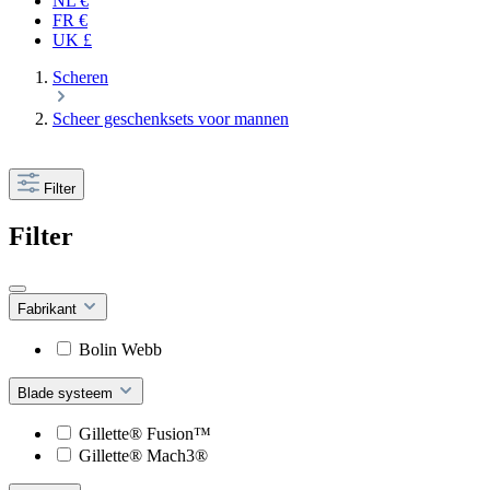
NL €
FR €
UK £
Scheren
Scheer geschenksets voor mannen
Filter
Filter
Fabrikant
Bolin Webb
Blade systeem
Gillette® Fusion™
Gillette® Mach3®