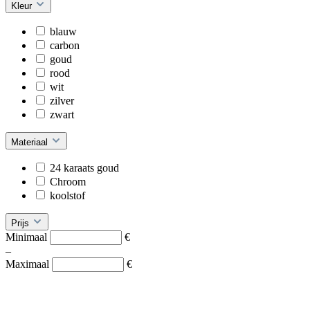
Kleur
blauw
carbon
goud
rood
wit
zilver
zwart
Materiaal
24 karaats goud
Chroom
koolstof
Prijs
Minimaal
€
–
Maximaal
€