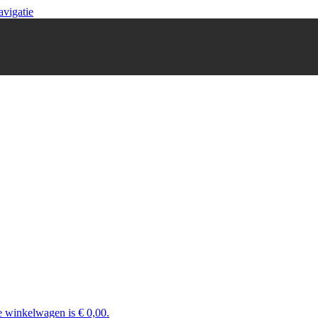
avigatie
e winkelwagen is € 0,00.