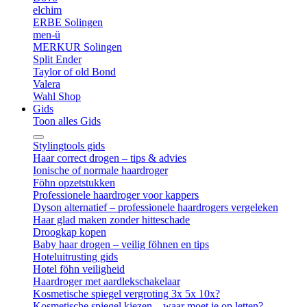
elchim
ERBE Solingen
men-ü
MERKUR Solingen
Split Ender
Taylor of old Bond
Valera
Wahl Shop
Gids
Toon alles Gids
Stylingtools gids
Haar correct drogen – tips & advies
Ionische of normale haardroger
Föhn opzetstukken
Professionele haardroger voor kappers
Dyson alternatief – professionele haardrogers vergeleken
Haar glad maken zonder hitteschade
Droogkap kopen
Baby haar drogen – veilig föhnen en tips
Hoteluitrusting gids
Hotel föhn veiligheid
Haardroger met aardlekschakelaar
Kosmetische spiegel vergroting 3x 5x 10x?
Kosmetische spiegel kiezen – waar moet je op letten?