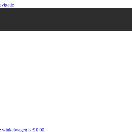
avigatie
e winkelwagen is € 0,00.