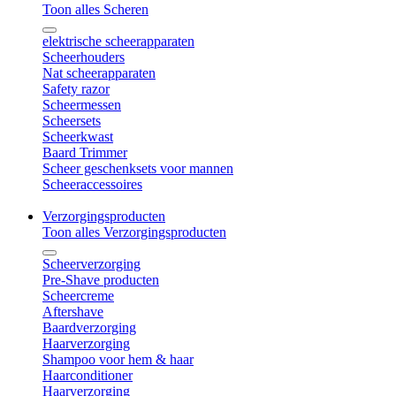
Toon alles Scheren
elektrische scheerapparaten
Scheerhouders
Nat scheerapparaten
Safety razor
Scheermessen
Scheersets
Scheerkwast
Baard Trimmer
Scheer geschenksets voor mannen
Scheeraccessoires
Verzorgingsproducten
Toon alles Verzorgingsproducten
Scheerverzorging
Pre-Shave producten
Scheercreme
Aftershave
Baardverzorging
Haarverzorging
Shampoo voor hem & haar
Haarconditioner
Haarverzorging