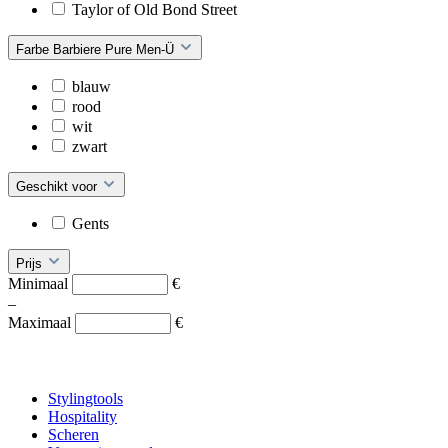
Taylor of Old Bond Street
Farbe Barbiere Pure Men-Ü
blauw
rood
wit
zwart
Geschikt voor
Gents
Prijs
Minimaal
€
–
Maximaal
€
Stylingtools
Hospitality
Scheren