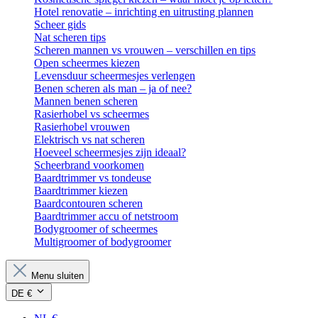
Hotel renovatie – inrichting en uitrusting plannen
Scheer gids
Nat scheren tips
Scheren mannen vs vrouwen – verschillen en tips
Open scheermes kiezen
Levensduur scheermesjes verlengen
Benen scheren als man – ja of nee?
Mannen benen scheren
Rasierhobel vs scheermes
Rasierhobel vrouwen
Elektrisch vs nat scheren
Hoeveel scheermesjes zijn ideaal?
Scheerbrand voorkomen
Baardtrimmer vs tondeuse
Baardtrimmer kiezen
Baardcontouren scheren
Baardtrimmer accu of netstroom
Bodygroomer of scheermes
Multigroomer of bodygroomer
Menu sluiten
DE €