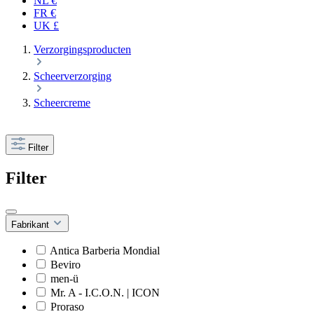
NL €
FR €
UK £
Verzorgingsproducten
Scheerverzorging
Scheercreme
Filter
Filter
Fabrikant
Antica Barberia Mondial
Beviro
men-ü
Mr. A - I.C.O.N. | ICON
Proraso