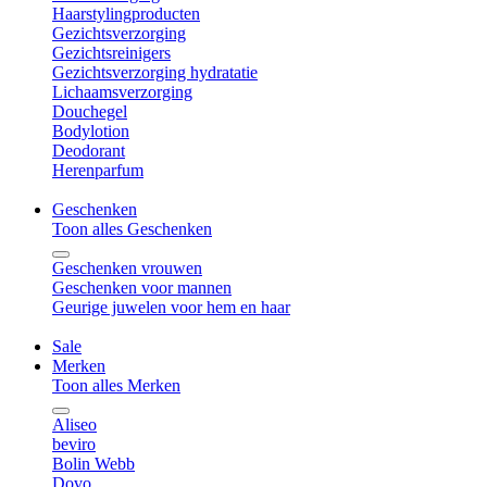
Haarstylingproducten
Gezichtsverzorging
Gezichtsreinigers
Gezichtsverzorging hydratatie
Lichaamsverzorging
Douchegel
Bodylotion
Deodorant
Herenparfum
Geschenken
Toon alles Geschenken
Geschenken vrouwen
Geschenken voor mannen
Geurige juwelen voor hem en haar
Sale
Merken
Toon alles Merken
Aliseo
beviro
Bolin Webb
Dovo