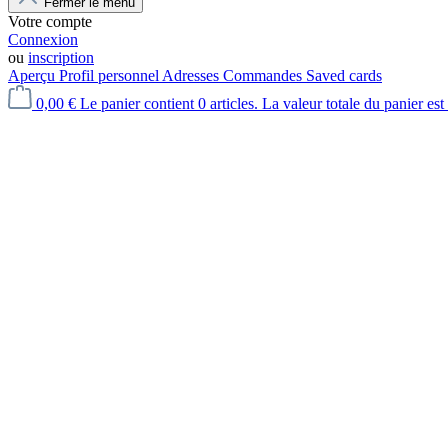
Fermer le menu
Votre compte
Connexion
ou
inscription
Aperçu
Profil personnel
Adresses
Commandes
Saved cards
0,00 €
Le panier contient 0 articles. La valeur totale du panier est