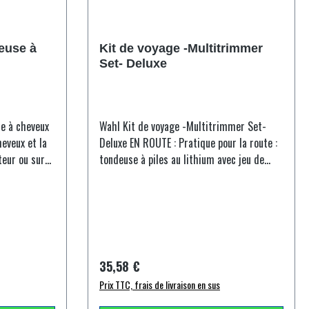
stockage 2 piles AA Huile pour lames
Brosse de nettoyage
euse à
Kit de voyage -Multitrimmer
Set- Deluxe
e à cheveux
Wahl Kit de voyage -Multitrimmer Set-
heveux et la
Deluxe EN ROUTE : Pratique pour la route :
tondeuse à piles au lithium avec jeu de
 fil permet
lames de coupe, jeu de lames de rasage et
ouvement
accessoire pour l'épilation du nez et des
c précision
oreilles. HYGIÉNIQUE : Jeux de lames
eu de lames
lavables pour un nettoyage facile. VARIABLE
cile et à
: Taille-crayons de précision pour la ligne
 de cheveux
du cou, les pattes et le travail fin autour
Prix régulier :
35,58 €
 à barbe
des oreilles. Le système de coupe rotatif
Prix TTC, frais de livraison en sus
en acier inoxydable avec des lames
 rangement
montées sur ressort permet d'éliminer