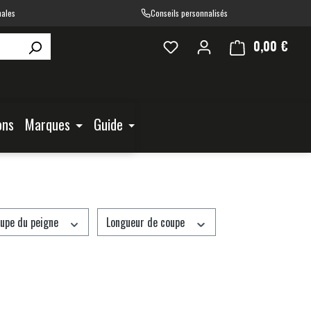
nales
Conseils personnalisés
0,00 €
Le pa
ons
Marques
Guide
oupe du peigne
Longueur de coupe