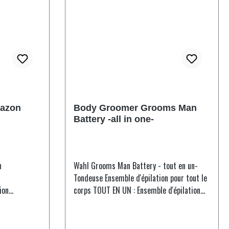
Retour d'une rétractation client L'appareil
a été testé et n'a pas été utilisé
L'emballage peut présenter des traces
d'expédition Garantie complète Contenu
de la livraison : complet
azon
Body Groomer Grooms Man
Battery -all in one-
n
Wahl Grooms Man Battery - tout en un-
Tondeuse Ensemble d'épilation pour tout le
ion
corps TOUT EN UN : Ensemble d'épilation
e épilation
pour tout le corps comprenant une
 propre
tondeuse à barbe, un ensemble de coupe
he - peut
pour les travaux fins et une double tête de