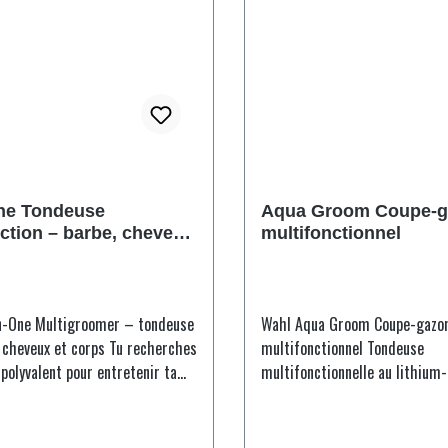
Champ
ffre: Li-unité rasage
semble de coupe en métal plein
emble de coupe entièrement
3 peignes la variable 1 peigne
 stockage Reiseetui crête
ettoyage Cutting mettre l'huile
One Tondeuse
Aqua Groom Coupe-g
nction – barbe, cheveux
multifonctionnel
n-One Multigroomer – tondeuse
Wahl Aqua Groom Coupe-gazo
eux et corps Tu recherches
multifonctionnel Tondeuse
 polyvalent pour entretenir ta
multifonctionnelle au lithium-
ourcir tes cheveux et soigner ta
résistante à la douche pour un
rporelle ? Le WAHL All-In-One
sur tout le corps et un rasage
r réunit plusieurs fonctions
Absolument étanche à la douc