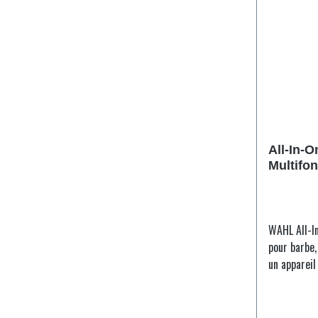
pour Voyage. 2 ans de garantie 
d'application de l'o
Trimmer en
Détail ens
métallique 
râtelier de
brosse de n
All-In-
Multifo
et corps
WAHL All-I
pour barbe, chev
un appareil
barbe, racc
pilosité co
Multigroome