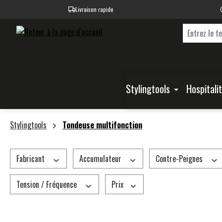
Livraison rapide
recherche
Passer à la navigation principale
Stylingtools
Hospitali
Stylingtools
Tondeuse multifonction
Fabricant
Accumulateur
Contre-Peignes
Tension / Fréquence
Prix