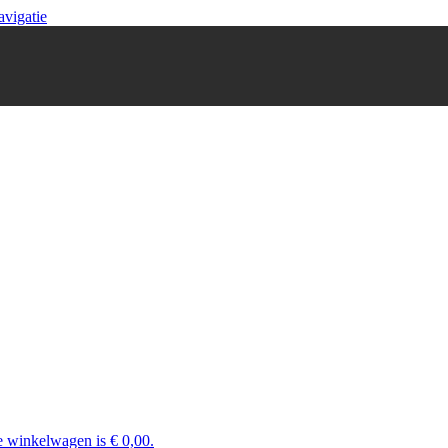
avigatie
e winkelwagen is € 0,00.